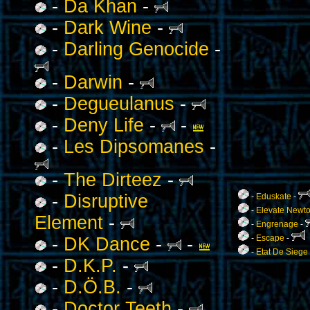
-
Da Khan
-
-
Dark Wine
-
-
Darling Genocide
-
-
Darwin
-
-
Degueulanus
-
-
Deny Life
-
-
-
Les Dipsomanes
-
-
The Dirteez
-
-
Disruptive
-
Eduskate
-
-
Elevate Newto
Element
-
-
Engrenage
-
-
Escape
-
-
DK Dance
-
-
-
Etat De Siege
-
D.K.P.
-
-
D.Ö.B.
-
-
Doctor Teeth
-