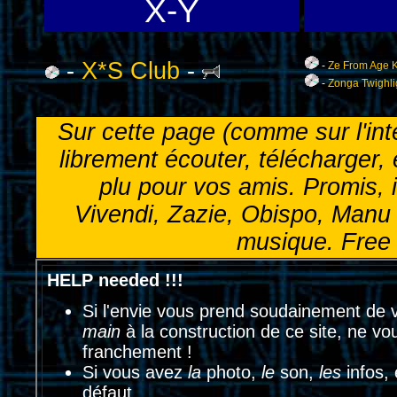
X-Y
-
X*S Club
-
-
Ze From Age K
-
Zonga Twighli
Sur cette page (comme sur l'int
librement écouter, télécharger,
plu pour vos amis. Promis, 
Vivendi, Zazie, Obispo, Manu 
musique. Free n
HELP needed !!!
Si l'envie vous prend soudainement de 
main
à la construction de ce site, ne vo
franchement !
Si vous avez
la
photo,
le
son,
les
infos, 
défaut...