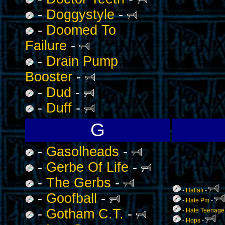
-
Doggystyle
-
-
Doomed To
Failure
-
-
Drain Pump
Booster
-
-
Dud
-
-
Duff
-
G
-
Gasolheads
-
-
Gerbe Of Life
-
-
The Gerbs
-
-
Hallali
-
-
Goofball
-
-
Hate Pm
-
-
Gotham C.T.
-
-
Hate Teenage 
-
Hops
-