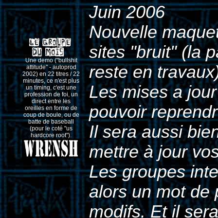
Juin 2006
Nouvelle maquet
sites "bruit" (la 
Une demo ("bullshit
reste en travaux)
attitude" - autoprod
2002) en 22 titres / 22
minutes, ce n'est plus
Les mises a jour 
un timing, c'est une
profession de foi, un
direct entre les
pouvoir reprendr
oreilles en forme de
coup de boule, ou de
batte de baseball
Il sera aussi bie
(pour le coté "us
hardcore root").
mettre à jour vo
Les groupes int
alors un mot de 
modifs. Et il ser