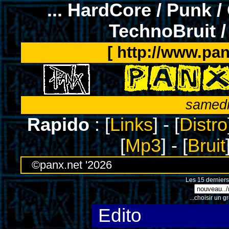
... HardCore / Punk /
TechnoBruit /
[ http://www.pan
samedi
Rapido
: [
Links
] - [
Distro
[
Mp3
] - [
Bruit
©panx.net '2026
Les 15 derniers
...choisir un g
Edito