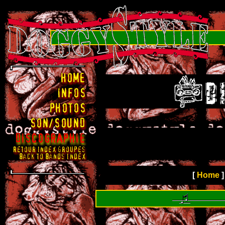
[
Home
]