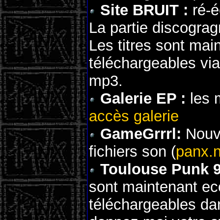
Site BRUIT :
ré-é
La partie discograg
Les titres sont mai
téléchargeables vi
mp3.
Galerie EP :
les m
accès galerie
GameGrrrl:
Nouve
fichiers son (
panx.n
Toulouse Punk 9
sont maintenant ec
téléchargeables dan