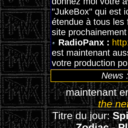
donnez moi votre av
"JukeBox" qui est i
étendue à tous les 
site prochainement
RadioPanx :
http
est maintenant aus
votre production pou
News 
maintenant en
the ne
Titre du jour:
Spi
Zodiac - P