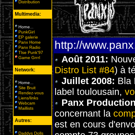
Distribution
Multimedia:
Home
...
PunkGirl
EP galerie
http://www.panx
Panx Home
Panx Radio
Tlse Punk'97
Août 2011:
Nouvel
Game Grrrl
Distro List #84
) à t
Network:
Juillet 2008:
Bla 
Home
...
Site Bruit
label toulousain,
vo
Rendez-vous
Liens/links
Panx Production
Webcam
Maillists
concernant la
comp
Autres:
est en cours d'envoi,
Daddys Dolls