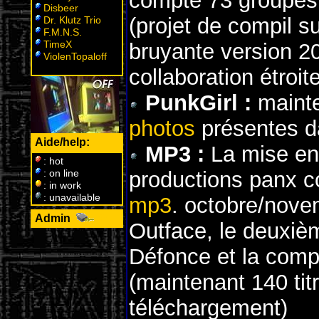
compte 73 groupes, 
Disbeer
(projet de compil s
Dr. Klutz Trio
F.M.N.S.
TimeX
bruyante version 2
ViolenTopaloff
collaboration étroi
PunkGirl :
mainte
photos
présentes da
Aide/help:
MP3 :
La mise en 
: hot
: on line
productions panx c
: in work
: unavailable
mp3
. octobre/nove
Admin
W
Outface, le deuxiè
Défonce et la compi
(maintenant 140 ti
téléchargement)