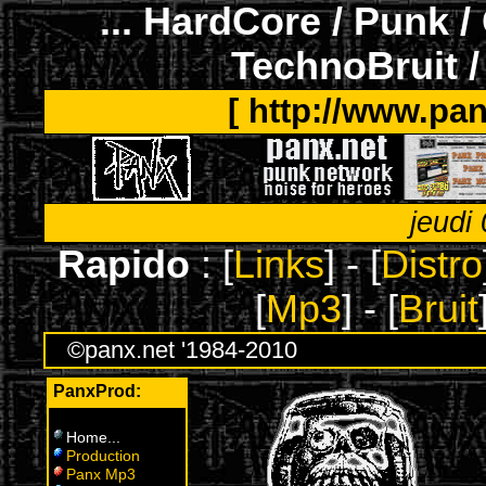
... HardCore / Punk /
TechnoBruit /
[ http://www.pan
jeudi
Rapido
: [
Links
] - [
Distro
[
Mp3
] - [
Bruit
©panx.net '1984-2010
PanxProd:
Home
...
Production
Panx Mp3