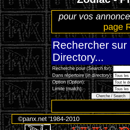
pour vos annonce
page 
Rechercher sur l
Directory...
Recherche pour (
Search for
):
Dans répertoire (
in directory
):
Option (
Option
):
Limite (match):
©panx.net '1984-2010