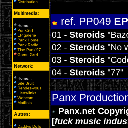
Distribution
Multimedia:
ref. PP049
EP
Home
...
PunkGirl
01 -
Steroids
"Baz
EP galerie
Panx Home
02 -
Steroids
"No w
Panx Radio
Tlse Punk'97
Game Grrrl
03 -
Steroids
"Code
Network:
04 -
Steroids
"77"
Home
...
Site Bruit
Rendez-vous
Liens/links
Panx Productio
Webcam
Maillists
Panx.net Copyrigh
Autres:
[
fuck music indus
Daddys Dolls