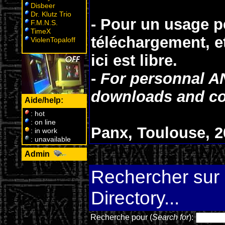
Disbeer
Dr. Klutz Trio
- Pour un usage p
F.M.N.S.
TimeX
téléchargement, e
ViolenTopaloff
ici est
libre
.
-
For personnal A
downloads and co
Aide/help:
: hot
: on line
Panx, Toulouse, 2
: in work
: unavailable
Admin
W
Rechercher sur l
Directory...
Recherche pour (
Search for
):