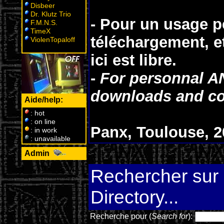
Disbeer
Dr. Klutz Trio
- Pour un usage p
F.M.N.S.
TimeX
téléchargement, e
ViolenTopaloff
ici est
libre
.
-
For personnal A
downloads and co
Aide/help:
: hot
: on line
Panx, Toulouse, 2
: in work
: unavailable
Admin
W
Rechercher sur l
Directory...
Recherche pour (
Search for
):