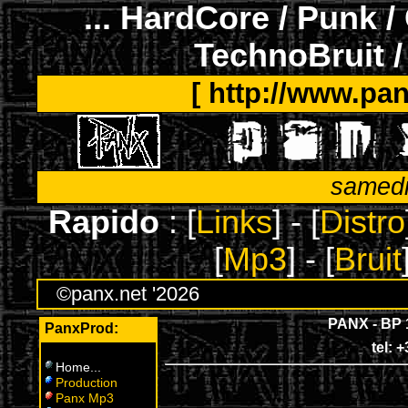
... HardCore / Punk /
TechnoBruit /
[ http://www.pan
samedi
Rapido
: [
Links
] - [
Distro
[
Mp3
] - [
Bruit
©panx.net '2026
PANX - BP 
PanxProd:
tel: 
Home
...
Production
Panx Mp3