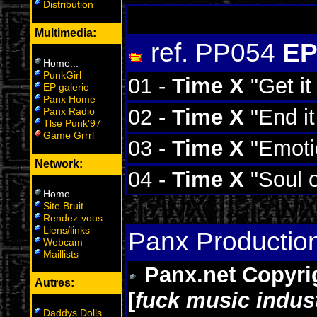
Distribution
Multimedia:
ref. PP054
EP
Home
...
PunkGirl
01 -
Time X
"Get it
EP galerie
Panx Home
02 -
Time X
"End it
Panx Radio
Tlse Punk'97
Game Grrrl
03 -
Time X
"Emoti
Network:
04 -
Time X
"Soul o
Home
...
Site Bruit
Rendez-vous
Liens/links
Panx Productio
Webcam
Maillists
Panx.net Copyrigh
Autres:
[
fuck music indus
Daddys Dolls