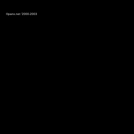
©panx.net '2000-2003