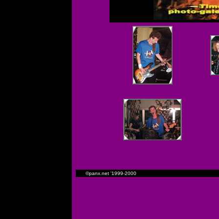
©panx.net '1999-2000