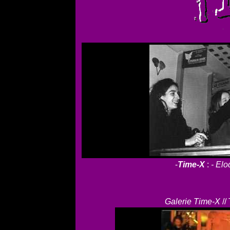
-
Time-X
:
- Elo
Galerie Time-X
//