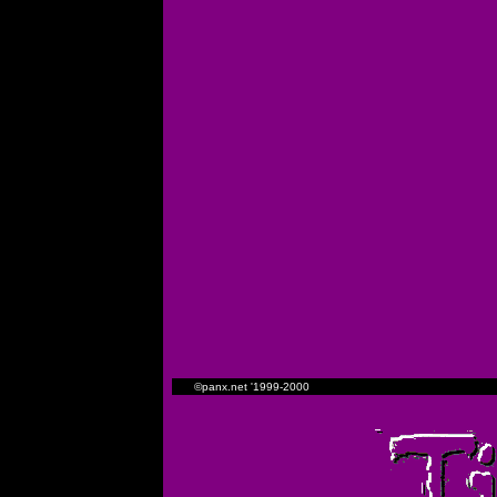
©panx.net '1999-2000