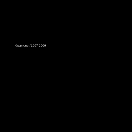
©panx.net '1997-2006