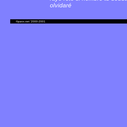
olvidaré
©panx.net '2000-2001