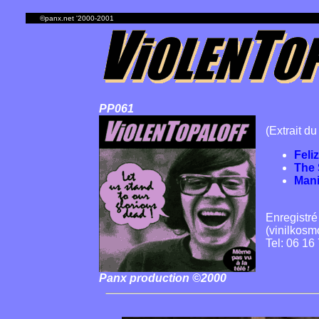
©panx.net '2000-2001
PP061
(Extrait du
Feli
The 
Man
Enregistré
(vinilkosm
Tel: 06 16
Panx production ©2000