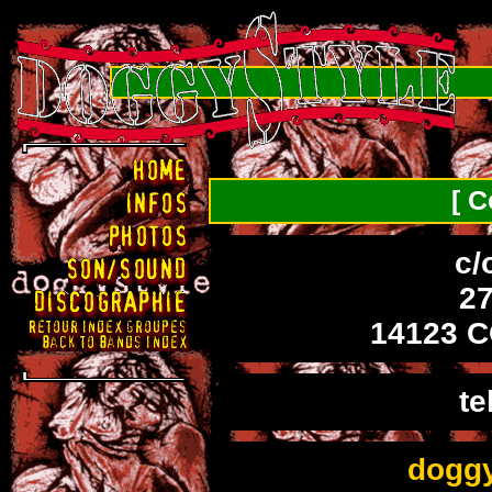
[ C
c/
27
14123 
te
doggy