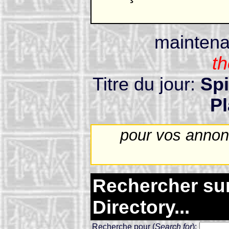
maintena
th
Titre du jour:
Spi
Pl
pour vos annon
Rechercher sur 
Directory...
Recherche pour (
Search for
):