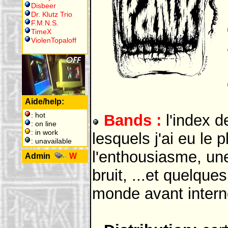
Disbeer
Dr. Klutz Trio
F.M.N.S.
TimeX
ViolenTopaloff
Aide/help:
: hot
Bands :
l'index d
: on line
: in work
lesquels j'ai eu le 
: unavailable
l'enthousiasme, une
Admin
W
bruit, ...et quelques
monde avant interne