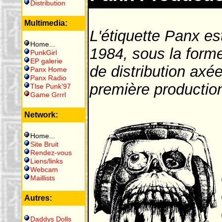
Distribution
Multimedia:
L'étiquette Panx es
Home
...
1984, sous la forme
PunkGirl
EP galerie
de distribution axé
Panx Home
Panx Radio
première production 
Tlse Punk'97
Game Grrrl
Network:
Home
...
Site Bruit
Rendez-vous
Liens/links
Webcam
Maillists
Autres:
Daddys Dolls