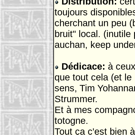
Distribution:
cert
toujours disponibles
cherchant un peu (
bruit" local. (inutil
auchan, keep under
Dédicace:
à ceux 
que tout cela (et le
sens, Tim Yohanna
Strummer.
Et à mes compagno
totogne.
Tout ça c'est bien 