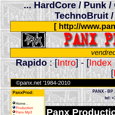
... HardCore / Punk /
TechnoBruit /
[ http://www.pan
vendred
Rapido
: [
Intro
] - [
Index
[
©panx.net '1984-2010
PANX - BP 
PanxProd:
tel: 
Home
...
Production
Panx Producti
Panx Mp3