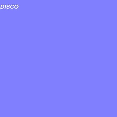
DISCO