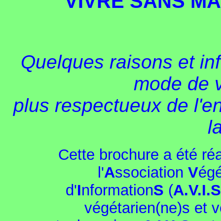
VIVRE SANS M
Quelques raisons et in
mode de v
plus respectueux de l'e
l
Cette brochure a été ré
l'
A
ssociation
V
égé
d'
I
nformation
S
(
A.V.I.S
végétarien(ne)s et v