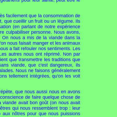
gétariens pour leur santé, peut être le
très facilement que la consommation de
, que cueillir un fruit ou un légume. Ils
ation (en parlant de notre expérience
re culpabiliser personne. Nous avons,
? On nous a mis de la viande dans la
u'on nous faisait manger et les animaux
ous a fait refouler nos sentiments. Les
 Les autres nous ont réprimé. Non par
ient que transmettre les traditions que
 sans viande, que c'est dangereux, ils
 malades. Nous ne faisons généralement
s tellement intégrées, qu'on les voit
e répète, que nous aussi nous en avons
 conscience de faire quelque chose de
 viande avait bon goût (on nous avait
 êtres qui nous ressemblent trop : leur
rop aux nôtres pour que nous puissions