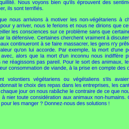
uillité. Nous voyons bien qu'ils éprouvent des sentime
r, ils sont terrifiés.
t que nous arrivions à motiver les non-végétariens à c
e pour y arriver, nous le ferions et nous ne dirions qu
iller les consciences sur ce problème sans que certai
r la défensive. Certaines cherchent vraiment à discuter
aux continueront à se faire massacrer, les gens n'y prêt
valeur qu'on lui accorde. Par exemple, la mort d'une 
 avec, alors que la mort d'un inconnu nous indiffère
ne réagissons pas pareil. Pour le sort des animaux, le
leur consommation de viande, à la prise en compte des 
volontiers végétariens ou végétaliens s'ils avaie
e donnait le choix des repas dans les entreprises, les cant
e chaque jour on nous rabâche le contraire de ce que nou
e à nier toute considération aux animaux non-humains. Q
pour les manger ? Donnez-nous des solutions !