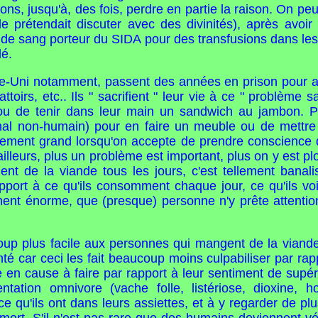
ons, jusqu'à, des fois, perdre en partie la raison. On pe
le prétendait discuter avec des divinités), après avo
ion de sang porteur du SIDA pour des transfusions dans 
lé.
-Uni notamment, passent des années en prison pour avo
ttoirs, etc.. Ils " sacrifient " leur vie à ce " problème
r ou de tenir dans leur main un sandwich au jambon. 
nimal non-humain) pour en faire un meuble ou de mett
lement grand lorsqu'on accepte de prendre conscience d
ailleurs, plus un problème est important, plus on y est 
t de la viande tous les jours, c'est tellement banalis
port à ce qu'ils consomment chaque jour, ce qu'ils vo
ment énorme, que (presque) personne n'y prête attention.
oup plus facile aux personnes qui mangent de la viande
té car ceci les fait beaucoup moins culpabiliser par r
e en cause à faire par rapport à leur sentiment de supér
entation omnivore (vache folle, listériose, dioxine, 
e qu'ils ont dans leurs assiettes, et à y regarder de plus