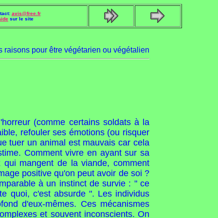
tact:
avis@free.fr
Aide
sur le site
s raisons pour être végétarien ou végétalien
d'horreur (comme certains soldats à la
faible, refouler ses émotions (ou risquer
ue tuer un animal est mauvais car cela
 estime. Comment vivre en ayant sur sa
ux qui mangent de la viande, comment
mage positive qu'on peut avoir de soi ?
parable à un instinct de survie : " ce
te quoi, c'est absurde ". Les individus
profond d'eux-mêmes. Ces mécanismes
complexes et souvent inconscients. On