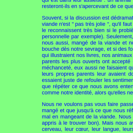
qui est dans leur assiette : un animal
resteront-ils en s'apercevant de ce qu
Souvent, si la discussion est dédrama
viande n'est " pas très jolie ", qu'il f
le reconnaissent très bien si le pro
personnelle par exemple). Seulement,
nous aussi, mangé de la viande et n
bouche dès notre sevrage, et si des fo
qui illustraient nos livres, nos anima
parents les plus ouverts ont accepté
méchanceté, eux aussi ne faisaient que
leurs propres parents leur avaient do
essaient juste de refouler les sentim
que répéter ce que nous avons entend
comme notre identité, alors qu'elles 
Nous ne voulons pas vous faire passer
mangé et que jusqu'à ce que nous réf
mal en mangeant de la viande. Nous t
appris à le trouver bon). Mais nous av
cerveau, leur cœur, leur langue, leur