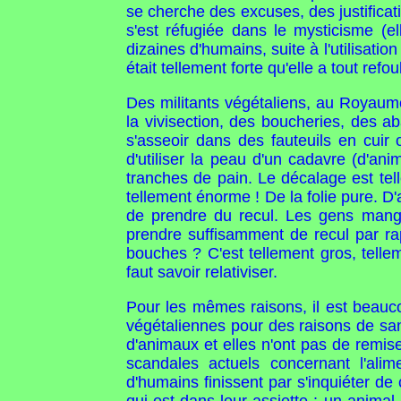
se cherche des excuses, des justificati
s'est réfugiée dans le mysticisme (el
dizaines d'humains, suite à l'utilisat
était tellement forte qu'elle a tout refou
Des militants végétaliens, au Royaume
la vivisection, des boucheries, des aba
s'asseoir dans des fauteuils en cui
d'utiliser la peau d'un cadavre (d'a
tranches de pain. Le décalage est tel
tellement énorme ! De la folie pure. D'
de prendre du recul. Les gens mangen
prendre suffisamment de recul par rap
bouches ? C'est tellement gros, telle
faut savoir relativiser.
Pour les mêmes raisons, il est beauc
végétaliennes pour des raisons de san
d'animaux et elles n'ont pas de remis
scandales actuels concernant l'alim
d'humains finissent par s'inquiéter de c