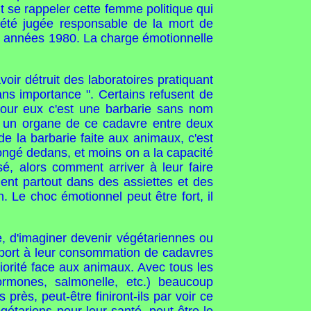
ut se rappeler cette femme politique qui
ir été jugée responsable de la mort de
les années 1980. La charge émotionnelle
ir détruit des laboratoires pratiquant
 sans importance ". Certains refusent de
Pour eux c'est une barbarie sans nom
re un organe de ce cadavre entre deux
e la barbarie faite aux animaux, c'est
plongé dedans, et moins on a la capacité
é, alors comment arriver à leur faire
ient partout dans des assiettes et des
 Le choc émotionnel peut être fort, il
, d'imaginer devenir végétariennes ou
apport à leur consommation de cadavres
iorité face aux animaux. Avec tous les
hormones, salmonelle, etc.) beaucoup
 près, peut-être finiront-ils par voir ce