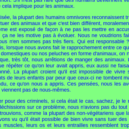
 mort. S'il n'est pas rare que des humains deviennent vé
e cela implique pour les animaux.
tisée, la plupart des humains omnivores reconnaissent 
aut tuer des animaux et que c'est bien différent, moralement
blème est exposé de façon à ne pas les mettre en accus
 ça ne les motive pas à évoluer. Nous ne voudrions fai
ous n'en sommes pas très fiers. Qui est responsable 
is, lorsque nous avons fait le rapprochement entre ce q
ux domestiques ou nos peluches en forme d'animaux, on n
 que, très tôt, nous arrêtions de manger des animaux.
 répéter ce qu'on leur avait appris, eux aussi ne faisa
nné. La plupart croient qu'il est impossible de vivre
ents de leurs enfants par peur que ceux-ci ne tombent
u, ce qu'on nous a appris. Ces pensées, nous les avon
ne viennent pas de nous-mêmes.
 pour des criminels, si cela était le cas, sachez, je l
léchissions sur ce problème, nous n'avions pas du tout
rouvions, comme la plupart des non-végétariens que la
ons vu qu'il était possible de bien vivre sans tuer des
s muscles, leurs os et leurs entrailles ressemblent t