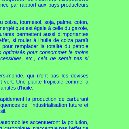
nce par rapport aux pays producteurs
 colza, tournesol, soja, palme, coton,
énergétique est égale à celle du gazole,
burants permettent aussi d'importantes
t, si rouler à l'huile de colza paraît
pour remplacer la totalité du pétrole
urs optimisés pour consommer le moins
essibles, etc., cela ne serait pas si
ers-monde, qui n'ont pas les devises
nt vert. Une plante tropicale comme la
ntités d'huile.
 rapidement la production de carburant
ences de l'industrialisation future et
il.
utomobiles accentueront la pollution,
z carbonique, n'accentue pas l'effet de