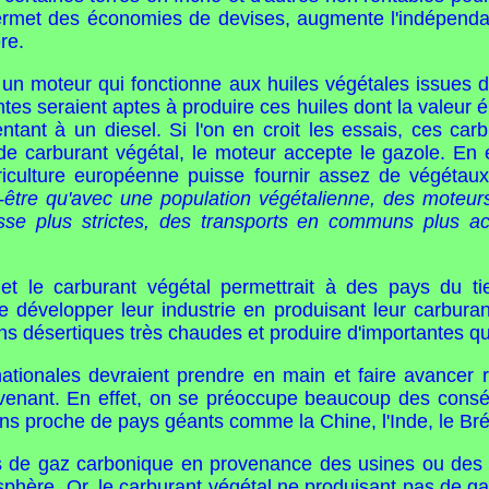
ermet des économies de devises, augmente l'indépenda
re.
un moteur qui fonctionne aux huiles végétales issues du
ntes seraient aptes à produire ces huiles dont la valeur 
ntant à un diesel. Si l'on en croit les essais, ces car
arburant végétal, le moteur accepte le gazole. En effe
riculture européenne puisse fournir assez de végétaux 
t-être qu'avec une population végétalienne, des mote
esse plus strictes, des transports en communs plus acc
 et le carburant végétal permettrait à des pays du ti
de développer leur industrie en produisant leur carbura
 désertiques très chaudes et produire d'importantes qua
nationales devraient prendre en main et faire avancer
venant. En effet, on se préoccupe beaucoup des conséqu
ns proche de pays géants comme la Chine, l'Inde, le Brés
s de gaz carbonique en provenance des usines ou des a
osphère. Or, le carburant végétal ne produisant pas de ga