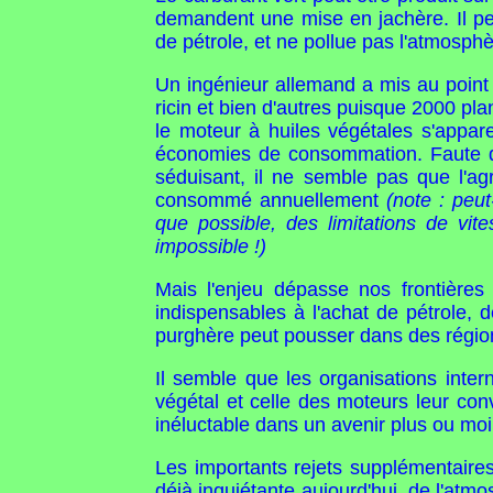
demandent une mise en jachère. Il p
de pétrole, et ne pollue pas l'atmosphè
Un ingénieur allemand a mis au point 
ricin et bien d'autres puisque 2000 pla
le moteur à huiles végétales s'appare
économies de consommation. Faute de c
séduisant, il ne semble pas que l'ag
consommé annuellement
(note : peu
que possible, des limitations de vit
impossible !)
Mais l'enjeu dépasse nos frontières
indispensables à l'achat de pétrole, 
purghère peut pousser dans des régions
Il semble que les organisations inter
végétal et celle des moteurs leur con
inéluctable dans un avenir plus ou moi
Les importants rejets supplémentaire
déjà inquiétante aujourd'hui, de l'atm