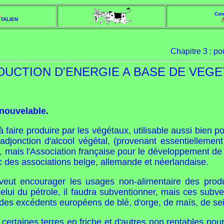
l
Con
TALIEN
Chapitre 3 : p
UCTION D'ENERGIE A BASE DE VEG
enouvelable.
à faire produire par les végétaux, utilisable aussi bien
djonction d'alcool végétal, (provenant essentiellemen
f, mais l'Association française pour le développement de 
 des associations belge, allemande et néerlandaise.
eut encourager les usages non-alimentaire des produi
celui du pétrole, il faudra subventionner, mais ces sub
 des excédents européens de blé, d'orge, de maïs, de sei
r certaines terres en friche et d'autres non rentables po