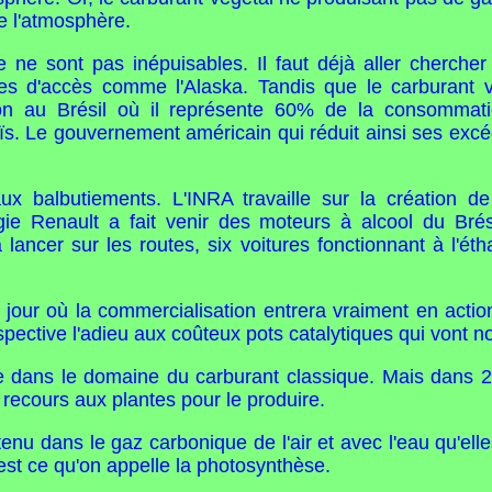
e l'atmosphère.
e ne sont pas inépuisables. Il faut déjà aller cherche
iles d'accès comme l'Alaska. Tandis que le carburant 
tion au Brésil où il représente 60% de la consommat
. Le gouvernement américain qui réduit ainsi ses exc
x balbutiements. L'INRA travaille sur la création de 
ie Renault a fait venir des moteurs à alcool du Brés
ancer sur les routes, six voitures fonctionnant à l'étha
our où la commercialisation entrera vraiment en action, 
rspective l'adieu aux coûteux pots catalytiques qui vont 
dans le domaine du carburant classique. Mais dans 20 
 recours aux plantes pour le produire.
enu dans le gaz carbonique de l'air et avec l'eau qu'ell
'est ce qu'on appelle la photosynthèse.