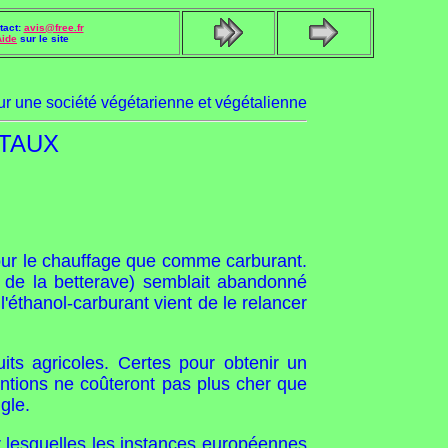
tact:
avis@free.fr
Aide
sur le site
our une société végétarienne et végétalienne
ETAUX
 pour le chauffage que comme carburant.
t de la betterave) semblait abandonné
l'éthanol-carburant vient de le relancer
ts agricoles. Certes pour obtenir un
ventions ne coûteront pas plus cher que
gle.
ur lesquelles les instances européennes