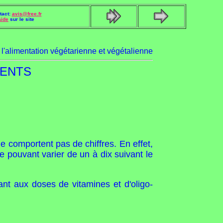
tact:
avis@free.fr
Aide
sur le site
: l'alimentation végétarienne et végétalienne
MENTS
e comportent pas de chiffres. En effet,
 pouvant varier de un à dix suivant le
rant aux doses de vitamines et d'oligo-